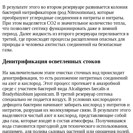
В результате этого во втором резервуаре развивается колония
бактерий нитрификаторов (род Nitrosomonas), которые
преобразуют углеродные соединения в нитриты и нитраты.
При этом выделяется CO2 и значительное количество тепла,
что позволяет септику функционировать даже в зимний
период. Далее жидкость из второго резервуара переливается в
третий, где происходят процессы расщепления опасных для
природы и человека азотистых соединений на безопасные
газы.
Денитрификация осветленных стоков
На заключительном этапе очистки сточных вод происходит
денитрификация, то есть разложение нитритных соединений
на азот и кислород. Этот процесс протекает в анаэробной
среде с участием бактерий вида Alcaligenes faecalis и
Bradyrhizobium japonicum. В третий резервуар септика
специально не подается воздух. В условиях кислородного
дефицита бактерии начинают забирать кислород у нитритов и
нитратов, разрушая их молекулярные связи. В результате этого
выделяются чистый азот и кислород, представляющие собой
два газа, которые входят в состав атмосферы. Получившаяся
вода становится пригодной для технического использования,
например, для полива садовых растений или орошения полей.