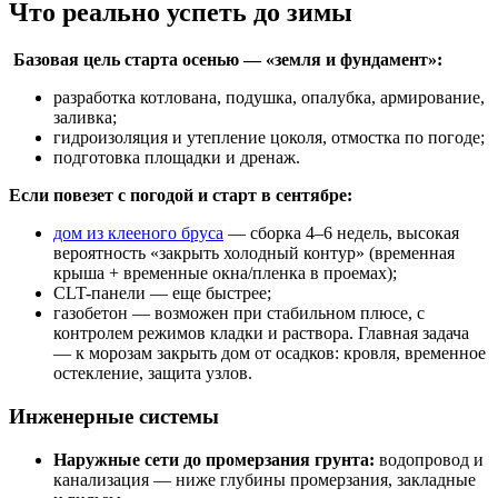
Что реально успеть до зимы
Базовая цель старта осенью — «земля и фундамент»:
разработка котлована, подушка, опалубка, армирование,
заливка;
гидроизоляция и утепление цоколя, отмостка по погоде;
подготовка площадки и дренаж.
Если повезет с погодой и старт в сентябре:
дом из клееного бруса
— сборка 4–6 недель, высокая
вероятность «закрыть холодный контур» (временная
крыша + временные окна/пленка в проемах);
CLT-панели — еще быстрее;
газобетон — возможен при стабильном плюсе, с
контролем режимов кладки и раствора. Главная задача
— к морозам закрыть дом от осадков: кровля, временное
остекление, защита узлов.
Инженерные системы
Наружные сети до промерзания грунта:
водопровод и
канализация — ниже глубины промерзания, закладные