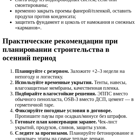
смонтированы;
временно закрыть проемы фанерой/пленкой, оставить
продухи против конденсата;
защитить фундамент и цоколь от намокания и снежных
«карманов».
Практические рекомендации при
планировании строительства в
осенний период
Планируйте с резервом.
Заложите +2–3 недели на
непогоду и логистику.
Используйте временные укрытия.
Тенты, навесы,
влагозащитные мембраны, качественная пленка.
Подбирайте влагостойкие решения.
ЭППС вместо
обычного пенопласта, OSB‑3 вместо ДСП, цемент — в
герметичной таре.
Фиксируйте погодные условия в договоре.
Пропишите паузы при осадках/минусе без штрафов.
Готовьте план консервации заранее.
Чек‑лист
укрытий, продухов, сливов, защиты узлов.
Следите за прогнозами.
Планируйте бетонирование и
«мокрые» этапы на самые теплые деньки.