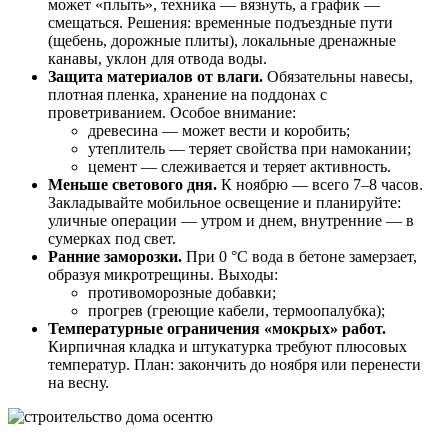
может «плыть», техника — вязнуть, а график —
смещаться. Решения: временные подъездные пути
(щебень, дорожные плиты), локальные дренажные
канавы, уклон для отвода воды.
Защита материалов от влаги.
Обязательны навесы,
плотная пленка, хранение на поддонах с
проветриванием. Особое внимание:
древесина — может вести и коробить;
утеплитель — теряет свойства при намокании;
цемент — слеживается и теряет активность.
Меньше светового дня.
К ноябрю — всего 7–8 часов.
Закладывайте мобильное освещение и планируйте:
уличные операции — утром и днем, внутренние — в
сумерках под свет.
Ранние заморозки.
При 0 °C вода в бетоне замерзает,
образуя микротрещины. Выходы:
противоморозные добавки;
прогрев (греющие кабели, термоопалубка);
Температурные ограничения «мокрых» работ.
Кирпичная кладка и штукатурка требуют плюсовых
температур. План: закончить до ноября или перенести
на весну.