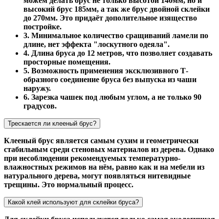
можем делать брус не только высотой 140мм, но и
высокий брус 185мм, а так же брус двойной склейки
до 270мм. Это придаёт дополительное изящество
постройке.
3. Минимальное количество сращиваний ламели по
длине, нет эффекта "лоскутного одеяла".
4. Длина бруса до 12 метров, что позволяет создавать
просторные помещения.
5. Возможность применения эксклюзивного Т-
образного соединение бруса без выпуска из чаши
наружу.
6. Зарезка чашек под любым углом, а не только 90
градусов.
Трескается ли клееный брус?
Клееный брус является самым сухим и геометрически
стабильным среди стеновых материалов из дерева. Однако
при несоблюдении рекомендуемых температурно-
влажностных режимов на нём, равно как и на мебели из
натурального дерева, могут появляться нитевидные
трещины. Это нормальный процесс.
Какой клей используют для склейки бруса?