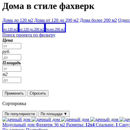
Дома в стиле фахверк
Дома до 120 м2
Дома от 120 до 200 м2
Дома более 200 м2
Одно
до 120 м2
от 120 до 200 м2
более 200 м2
Поиск проекта по фильтру
Цена
руб.
Площадь
м2
Применить
Сбросить
Сортировка
По популярности
По площади
▼
Модульный дом Фахверк 36 м2
Размеры:
12х4
Спальни:
1
Сану
По запросу
Подробнее