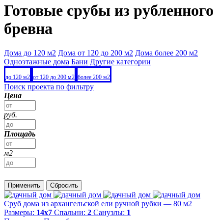
Готовые срубы из рубленного
бревна
Дома до 120 м2
Дома от 120 до 200 м2
Дома более 200 м2
Одноэтажные дома
Бани
Другие категории
до 120 м2
от 120 до 200 м2
более 200 м2
Поиск проекта по фильтру
Цена
руб.
Площадь
м2
Применить
Сбросить
Сруб дома из архангельской ели ручной рубки — 80 м2
Размеры:
14х7
Спальни:
2
Санузлы:
1