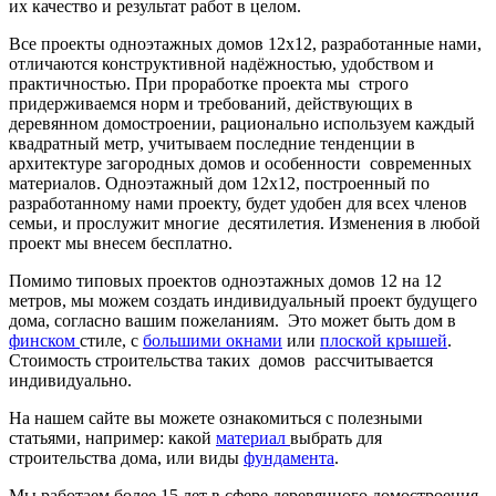
их качество и результат работ в целом.
Все проекты одноэтажных домов 12х12, разработанные нами,
отличаются конструктивной надёжностью, удобством и
практичностью. При проработке проекта мы строго
придерживаемся норм и требований, действующих в
деревянном домостроении, рационально используем каждый
квадратный метр, учитываем последние тенденции в
архитектуре загородных домов и особенности современных
материалов. Одноэтажный дом 12х12, построенный по
разработанному нами проекту, будет удобен для всех членов
семьи, и прослужит многие десятилетия. Изменения в любой
проект мы внесем бесплатно.
Помимо типовых проектов одноэтажных домов 12 на 12
метров, мы можем создать индивидуальный проект будущего
дома, согласно вашим пожеланиям. Это может быть дом в
финском
стиле, с
большими окнами
или
плоской крышей
.
Стоимость строительства таких домов рассчитывается
индивидуально.
На нашем сайте вы можете ознакомиться с полезными
статьями, например: какой
материал
выбрать для
строительства дома, или виды
фундамента
.
Мы работаем более 15 лет в сфере деревянного домостроения,