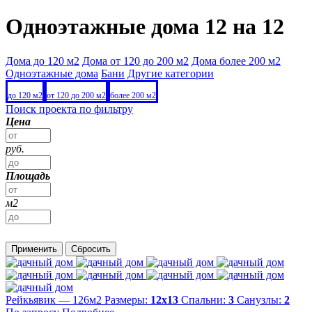
Одноэтажные дома 12 на 12
Дома до 120 м2
Дома от 120 до 200 м2
Дома более 200 м2
Одноэтажные дома
Бани
Другие категории
до 120 м2
от 120 до 200 м2
более 200 м2
Поиск проекта по фильтру
Цена
руб.
Площадь
м2
Применить
Сбросить
Рейкьявик — 126м2
Размеры:
12х13
Спальни:
3
Санузлы:
2