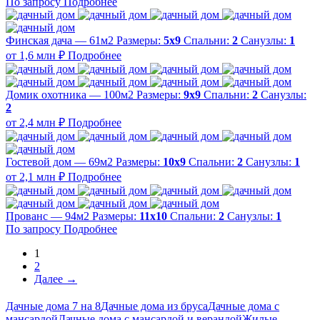
По запросу
Подробнее
Финская дача — 61м2
Размеры:
5х9
Спальни:
2
Санузлы:
1
от 1,6 млн ₽
Подробнее
Домик охотника — 100м2
Размеры:
9х9
Спальни:
2
Санузлы:
2
от 2,4 млн ₽
Подробнее
Гостевой дом — 69м2
Размеры:
10х9
Спальни:
2
Санузлы:
1
от 2,1 млн ₽
Подробнее
Прованс — 94м2
Размеры:
11х10
Спальни:
2
Санузлы:
1
По запросу
Подробнее
1
2
Далее →
Дачные дома 7 на 8
Дачные дома из бруса
Дачные дома с
мансардой
Дачные дома с мансардой и верандой
Жилые