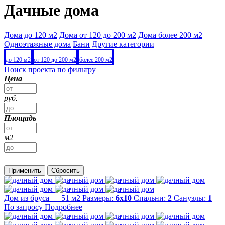
Дачные дома
Дома до 120 м2
Дома от 120 до 200 м2
Дома более 200 м2
Одноэтажные дома
Бани
Другие категории
до 120 м2
от 120 до 200 м2
более 200 м2
Поиск проекта по фильтру
Цена
руб.
Площадь
м2
Применить
Сбросить
Дом из бруса — 51 м2
Размеры:
6х10
Спальни:
2
Санузлы:
1
По запросу
Подробнее