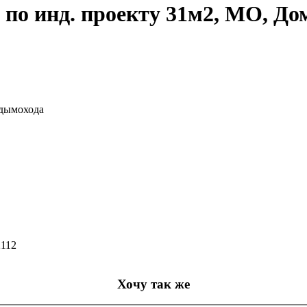
0 по инд. проекту 31м2, МО, До
 дымохода
2112
Хочу так же