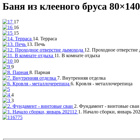
Баня из клееного бруса 80×14
17
16
15
14. Терраса
13. Печь
12. Проходное отверстие
11. В комнате отдыха
10
9
8. Парная
7. Внутренняя отделка
6. Кровля - металлочерепица
4
3
2. Фундамент - винтовые сваи
1. Начало сборки, январь 20