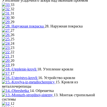
Утепление усадочного зазора над оконным проёмом
33
32
31
30
29
28. Наружная покраска
27
26
25
24
23
22
21
20
19
18. Утепление кровли
17
16. Устройство кровли
15. Кровля из
металлочерепицы
14. Обрешетка
13. Монтаж стропильной
системы
12