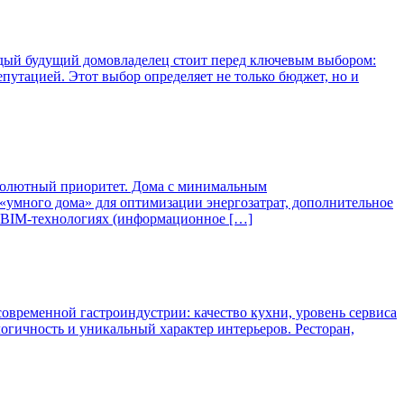
ждый будущий домовладелец стоит перед ключевым выбором:
путацией. Этот выбор определяет не только бюджет, но и
бсолютный приоритет. Дома с минимальным
«умного дома» для оптимизации энергозатрат, дополнительное
в BIM-технологиях (информационное […]
современной гастроиндустрии: качество кухни, уровень сервиса
логичность и уникальный характер интерьеров. Ресторан,