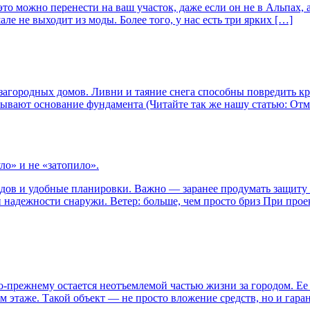
то можно перенести на ваш участок, даже если он не в Альпах, 
ле не выходит из моды. Более того, у нас есть три ярких […]
 загородных домов. Ливни и таяние снега способны повредить к
вают основание фундамента (Читайте так же нашу статью: Отмо
ло» и не «затопило».
адов и удобные планировки. Важно — заранее продумать защиту 
 надежности снаружи. Ветер: больше, чем просто бриз При про
прежнему остается неотъемлемой частью жизни за городом. Ее с
таже. Такой объект — не просто вложение средств, но и гарант