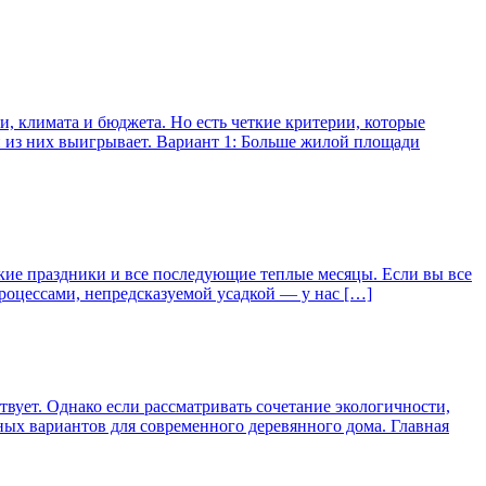
и, климата и бюджета. Но есть четкие критерии, которые
 из них выигрывает. Вариант 1: Больше жилой площади
йские праздники и все последующие теплые месяцы. Если вы все
процессами, непредсказуемой усадкой — у нас […]
вует. Однако если рассматривать сочетание экологичности,
ных вариантов для современного деревянного дома. Главная