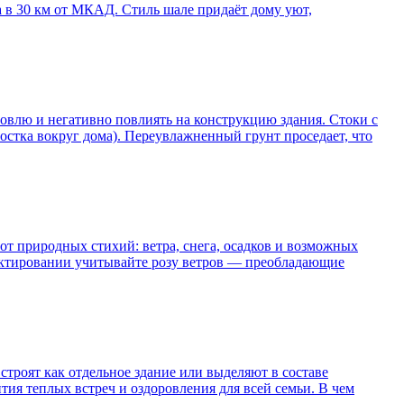
а в 30 км от МКАД. Стиль шале придаёт дому уют,
ровлю и негативно повлиять на конструкцию здания. Стоки с
стка вокруг дома). Переувлажненный грунт проседает, что
от природных стихий: ветра, снега, осадков и возможных
ектировании учитывайте розу ветров — преобладающие
троят как отдельное здание или выделяют в составе
ия теплых встреч и оздоровления для всей семьи. В чем