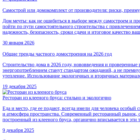
Самострой или домокомплект от производителя: риски, преиму
Дом мечты: как не ошибиться в выборе между самостроем и п
пойти по пути самостоятельного строительства с привлечением
надежность, безопасность, сроки сдачи и итоговое качество ва
30 января 2026
Общие тренды частного домостроения на 2026 год
Строительство дома в 2026 году, нововведения и проверенны
энергопотреблением станут стандартом ожиданий, а не премиу
утепление. Использование экологичных и вторичных материал
19 декабря 2025
Ресторан из клееного бруса: стильно и экологично
Еда и место, где ее подают, всегда имели для человека особы
и атмосфера пространства. Современный ресторанный рынок, оп
построенный из клееного бруса, органично вписывается в эти 
9 декабря 2025