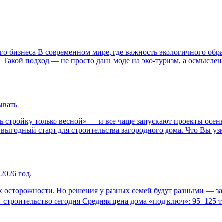
о бизнеса В современном мире, где важность экологичного обра
 Такой подход — не просто дань моде на эко-туризм, а осмысле
ывать
ь стройку только весной» — и все чаще запускают проекты осень
ыгодный старт для строительства загородного дома. Что Вы узна
2026 год.
осторожности. Но решения у разных семей будут разными — зави
строительство сегодня Средняя цена дома «под ключ»: 95–125 ты