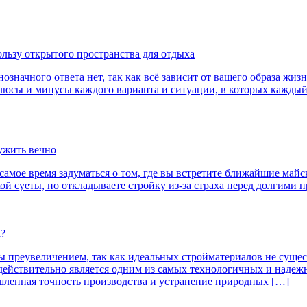
ользу открытого пространства для отдыха
начного ответа нет, так как всё зависит от вашего образа жизн
плюсы и минусы каждого варианта и ситуации, в которых каждый
лужить вечно
— самое время задуматься о том, где вы встретите ближайшие ма
ой суеты, но откладываете стройку из-за страха перед долгими 
а?
 преувеличением, так как идеальных стройматериалов не сущест
 действительно является одним из самых технологичных и надеж
ленная точность производства и устранение природных […]