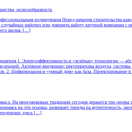
щества, целесообразность
рофессиональным подрядчиком Перед началом строительства ка
 случайных рабочих или доверить работу крупной компании с ре
шего жилья. […]
е решения 1. Энергоэффективность и «зелёные» технологии — а
м-опцией. Активное внедрение: рекуператоры воздуха, системы 
ов. 2. Цифровизация и «умный дом» как база. Проектирование 
й смысл. На многовековых традициях сегодня держатся три опоры 
ираясь на эти основы, развивает тренды на аутентичность, эко
тенденции: здесь […]