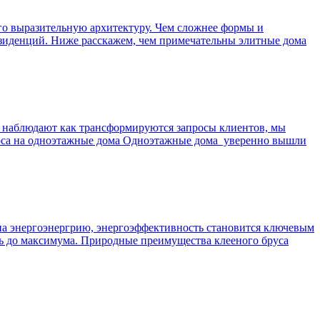
его выразительную архитектуру. Чем сложнее формы и
резиденций. Ниже расскажем, чем примечательны элитные дома
о наблюдают как трансформируются запросы клиентов, мы
роса на одноэтажные дома Одноэтажные дома уверенно вышли
 на энергоэнергрию, энергоэффективность становится ключевым
ть до максимума. Природные преимущества клееного бруса