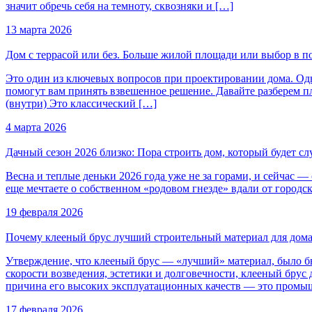
значит обречь себя на темноту, сквозняки и […]
13 марта 2026
Дом с террасой или без. Больше жилой площади или выбор в п
Это один из ключевых вопросов при проектировании дома. Одноз
помогут вам принять взвешенное решение. Давайте разберем 
(внутри) Это классический […]
4 марта 2026
Дачный сезон 2026 близко: Пора строить дом, который будет с
Весна и теплые деньки 2026 года уже не за горами, и сейчас 
еще мечтаете о собственном «родовом гнезде» вдали от городск
19 февраля 2026
Почему клееный брус лучший строительный материал для дом
Утверждение, что клееный брус — «лучший» материал, было бы
скорости возведения, эстетики и долговечности, клееный брус
причина его высоких эксплуатационных качеств — это промыш
17 февраля 2026