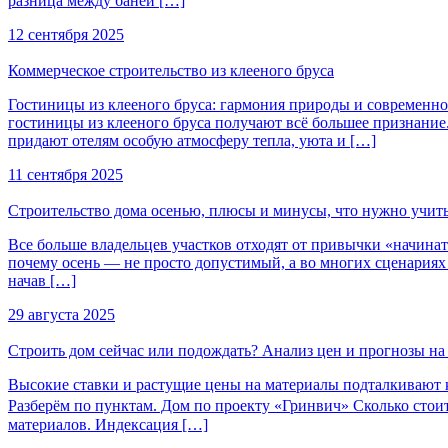
разница между баней […]
12 сентября 2025
Коммерческое строительство из клееного бруса
Гостиницы из клееного бруса: гармония природы и современног
гостиницы из клееного бруса получают всё большее признание.
придают отелям особую атмосферу тепла, уюта и […]
11 сентября 2025
Строительство дома осенью, плюсы и минусы, что нужно учит
Все больше владельцев участков отходят от привычки «начинат
почему осень — не просто допустимый, а во многих сценариях в
начав […]
29 августа 2025
Строить дом сейчас или подождать? Анализ цен и прогнозы на 
Высокие ставки и растущие цены на материалы подталкивают к 
Разберём по пунктам. Дом по проекту «Гринвич» Сколько стоит 
материалов. Индексация […]