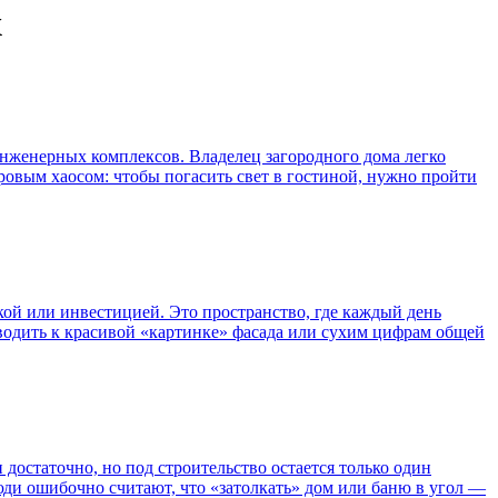
х
инженерных комплексов. Владелец загородного дома легко
фровым хаосом: чтобы погасить свет в гостиной, нужно пройти
пкой или инвестицией. Это пространство, где каждый день
одить к красивой «картинке» фасада или сухим цифрам общей
достаточно, но под строительство остается только один
юди ошибочно считают, что «затолкать» дом или баню в угол —