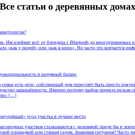
Все статьи о деревянных дома
маркетологов?
. Им клеймят всё: от блендера с Bluetooth до многоуровневых 
ыло «как у людей» или «как в кино». Но часто это кончается ци
 функциональность и разумный баланс
в семье есть дети, собственный дом перестаёт быть просто поку
увство защищённости. Именно поэтому выбор проекта нельзя св
тво: […]
«неудобный» угол участка в лучшее место
агородных участков сталкиваются с дилеммой: вроде бы и земли 
тской площадкой или старым садом. Знакомая ситуация? Часто л