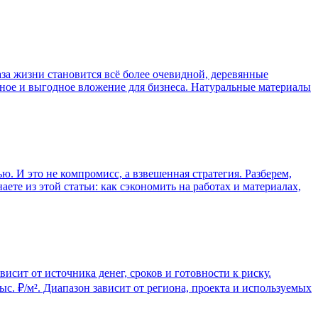
за жизни становится всё более очевидной, деревянные
нное и выгодное вложение для бизнеса. Натуральные материалы
ю. И это не компромисс, а взвешенная стратегия. Разберем,
ете из этой статьи: как сэкономить на работах и материалах,
сит от источника денег, сроков и готовности к риску.
с. ₽/м². Диапазон зависит от региона, проекта и используемых