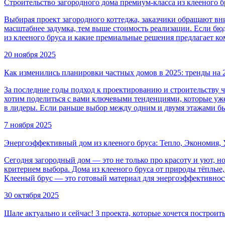
Строительство загородного дома премиум-класса из клееного б
Выбирая проект загородного коттеджа, заказчики обращают вн
масштабнее задумка, тем выше стоимость реализации. Если бю
из клееного бруса и какие премиальные решения предлагает к
20 ноября 2025
Как изменились планировки частных домов в 2025: тренды на 
За последние годы подход к проектированию и строительству
хотим поделиться с вами ключевыми тенденциями, которые уж
в лидеры. Если раньше выбор между одним и двумя этажами б
7 ноября 2025
Энергоэффективный дом из клееного бруса: Тепло, Экономия,
Сегодня загородный дом — это не только про красоту и уют, 
критерием выбора. Дома из клееного бруса от природы тёплые
Клееный брус — это готовый материал для энергоэффективнос
30 октября 2025
Шале актуально и сейчас! 3 проекта, которые хочется построит