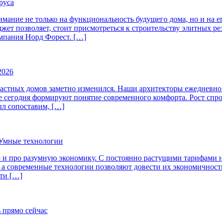
руса
имание не только на функциональность будущего дома, но и на 
джет позволяет, стоит присмотреться к строительству элитных 
омпания Норд Форест. […]
2026
 частных домов заметно изменился. Наши архитекторы ежедневн
е сегодня формируют понятие современного комфорта. Рост сп
ыл сопоставим, […]
 Умные технологии
но и про разумную экономику. С постоянно растущими тарифами
, а современные технологии позволяют довести их экономичнос
ти […]
ь прямо сейчас