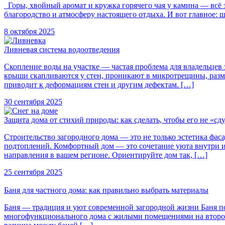
Горы, хвойный аромат и кружка горячего чая у камина — всё э
благородство и атмосферу настоящего отдыха. И вот главное: ша
8 октября 2025
Ливневая система водоотведения
Скопление воды на участке — частая проблема для владельцев
крыши скапливаются у стен, проникают в микротрещины, размы
приводит к деформациям стен и другим дефектам. […]
30 сентября 2025
Защита дома от стихий природы: как сделать, чтобы его не «сду
Строительство загородного дома — это не только эстетика фас
подтоплений. Комфортный дом — это сочетание уюта внутри и
направления в вашем регионе. Ориентируйте дом так, […]
25 сентября 2025
Баня для частного дома: как правильно выбрать материалы
Баня — традиция и уют современной загородной жизни Баня по-
многофункционального дома с жилыми помещениями на втором э